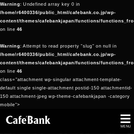
Warning
: Undefined array key 0 in
/home/r6400336/public_html/cafebank.co.jp/wp-
content/themes/cafebankjapan/functions/functions_fr
on line
46
Warning
: Attempt to read property "slug" on null in
/home/r6400336/public_html/cafebank.co.jp/wp-
content/themes/cafebankjapan/functions/functions_fr
on line
46
class="attachment wp-singular attachment-template-
default single single-attachment postid-150 attachmentid-
150 attachment-jpeg wp-theme-cafebankjapan -category
mobile">
MENU