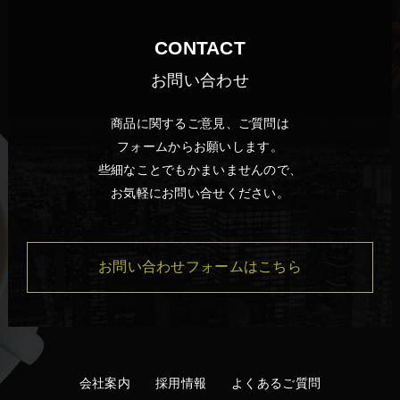
CONTACT
サプリメントを摂取するよう
お問い合わせ
に
商品に関するご意見、ご質問は
毎日楽しみたいです
フォームからお願いします。
些細なことでもかまいませんので、
男性 41歳
お気軽にお問い合せください。
評価：★★★★★
お問い合わせフォームはこちら
今までコーヒーでこれほどの実感を経験した
事無いので只々ビックリ。これは期待以上で
す。
激しい運動の前に限らず、車を運転する前、
特に長距離運転の前に飲んでも良いかもしれ
会社案内
採用情報
よくあるご質問
ません。