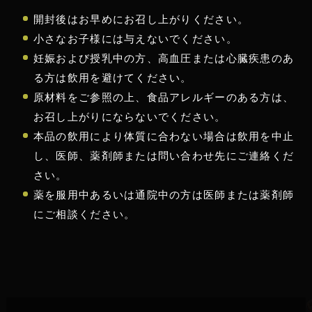
す！
開封後はお早めにお召し上がりください。
小さなお子様には与えないでください。
男性 44歳
妊娠および授乳中の方、高血圧または心臓疾患のあ
る方は飲用を避けてください。
評価：★★★★☆
原材料をご参照の上、食品アレルギーのある方は、
お召し上がりにならないでください。
激しいトレーニング前に飲むと、飲まない時
本品の飲用により体質に合わない場合は飲用を中止
に比べてエネルギーが持続するように感じま
し、医師、薬剤師または問い合わせ先にご連絡くだ
す。
さい。
トレーニング直前に1/3袋飲んでいます。運動
薬を服用中あるいは通院中の方は医師または薬剤師
をする方にはおすすめです！
にご相談ください。