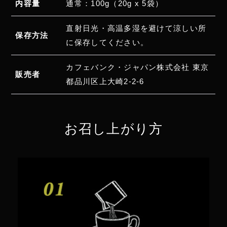
内容量
通常：100g（20g x 5袋）
直射日光・高温多湿を避けて涼しい所
保存方法
に保存してください。
カフェバンク・ジャパン株式会社 東京
販売者
都品川区上大崎2-2-6
毎日飲んでます。
疲れ知らずで乗り切れます。
お召し上がり方
女性 52歳
評価：★★★★★
体調が優れず色々と健康食品を試して来まし
た。カフェバンクを飲むと食事を食べれない