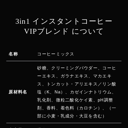
3in1 インスタントコーヒー
VIPブレンド について
今までに体験した事のない絶
大な効果です。
名称
コーヒーミックス
男性 64歳
砂糖、クリーミングパウダー、コーヒ
評価：★★★★★
ーエキス、ガラナエキス、マカエキ
ス、トンカット・アリエキス／リン酸
未だかつて無いほどの勃起力と持続力が素晴
原材料名
塩（K、Na）、カゼインナトリウム、
らしく、即効性があり、その効果はドリンク
乳化剤、微粒二酸化ケイ素、pH調整
やサプリメントなど比べものにならない程で
剤、香料、着色料（カロチン）、（一
す。
部に小麦・乳成分・大豆を含む）
自信のない方にも是非おすすめです。