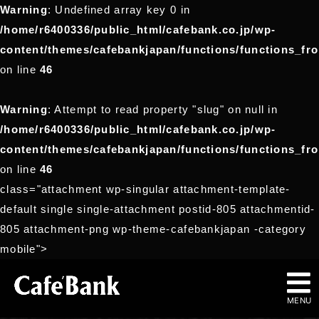
Warning
: Undefined array key 0 in
/home/r6400336/public_html/cafebank.co.jp/wp-
content/themes/cafebankjapan/functions/functions_fr
on line
46
Warning
: Attempt to read property "slug" on null in
/home/r6400336/public_html/cafebank.co.jp/wp-
content/themes/cafebankjapan/functions/functions_fr
on line
46
class="attachment wp-singular attachment-template-
default single single-attachment postid-805 attachmentid-
805 attachment-png wp-theme-cafebankjapan -category
mobile">
MENU