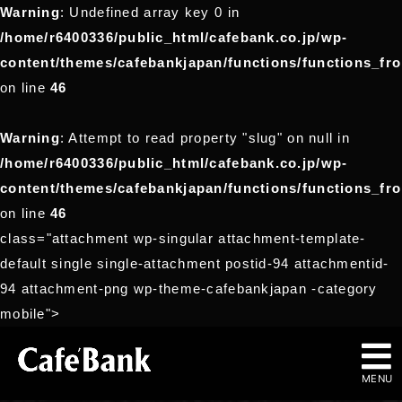
Warning
: Undefined array key 0 in
/home/r6400336/public_html/cafebank.co.jp/wp-
content/themes/cafebankjapan/functions/functions_fr
on line
46
Warning
: Attempt to read property "slug" on null in
/home/r6400336/public_html/cafebank.co.jp/wp-
content/themes/cafebankjapan/functions/functions_fr
on line
46
class="attachment wp-singular attachment-template-
default single single-attachment postid-94 attachmentid-
94 attachment-png wp-theme-cafebankjapan -category
mobile">
MENU