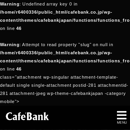
Warning
: Undefined array key 0 in
/home/r6400336/public_html/cafebank.co.jp/wp-
content/themes/cafebankjapan/functions/functions_fr
on line
46
Warning
: Attempt to read property "slug" on null in
/home/r6400336/public_html/cafebank.co.jp/wp-
content/themes/cafebankjapan/functions/functions_fr
on line
46
class="attachment wp-singular attachment-template-
default single single-attachment postid-281 attachmentid-
281 attachment-jpeg wp-theme-cafebankjapan -category
mobile">
MENU