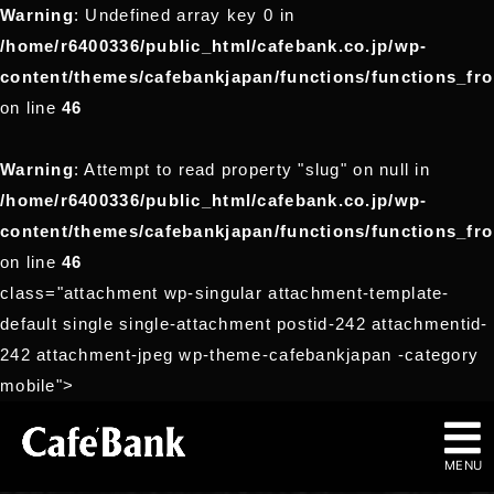
Warning
: Undefined array key 0 in
/home/r6400336/public_html/cafebank.co.jp/wp-
content/themes/cafebankjapan/functions/functions_fr
on line
46
Warning
: Attempt to read property "slug" on null in
/home/r6400336/public_html/cafebank.co.jp/wp-
content/themes/cafebankjapan/functions/functions_fr
on line
46
class="attachment wp-singular attachment-template-
default single single-attachment postid-242 attachmentid-
242 attachment-jpeg wp-theme-cafebankjapan -category
mobile">
MENU