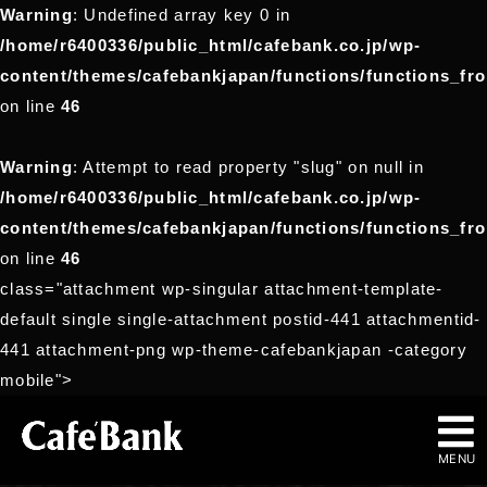
Warning
: Undefined array key 0 in
/home/r6400336/public_html/cafebank.co.jp/wp-
content/themes/cafebankjapan/functions/functions_fr
on line
46
Warning
: Attempt to read property "slug" on null in
/home/r6400336/public_html/cafebank.co.jp/wp-
content/themes/cafebankjapan/functions/functions_fr
on line
46
class="attachment wp-singular attachment-template-
default single single-attachment postid-441 attachmentid-
441 attachment-png wp-theme-cafebankjapan -category
mobile">
MENU