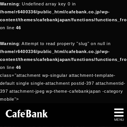
Warning
: Undefined array key 0 in
/home/r6400336/public_html/cafebank.co.jp/wp-
content/themes/cafebankjapan/functions/functions_fr
on line
46
Warning
: Attempt to read property "slug" on null in
/home/r6400336/public_html/cafebank.co.jp/wp-
content/themes/cafebankjapan/functions/functions_fr
on line
46
class="attachment wp-singular attachment-template-
default single single-attachment postid-397 attachmentid-
397 attachment-jpeg wp-theme-cafebankjapan -category
mobile">
MENU