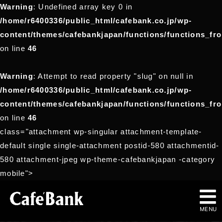
Warning
: Undefined array key 0 in
/home/r6400336/public_html/cafebank.co.jp/wp-
content/themes/cafebankjapan/functions/functions_fr
on line
46
Warning
: Attempt to read property "slug" on null in
/home/r6400336/public_html/cafebank.co.jp/wp-
content/themes/cafebankjapan/functions/functions_fr
on line
46
class="attachment wp-singular attachment-template-
default single single-attachment postid-580 attachmentid-
580 attachment-jpeg wp-theme-cafebankjapan -category
mobile">
MENU