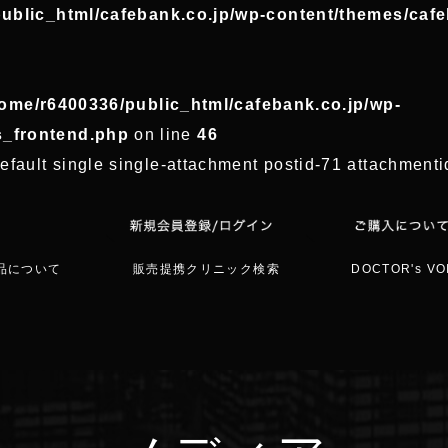
ublic_html/cafebank.co.jp/wp-content/themes/caf
ome/r6400336/public_html/cafebank.co.jp/wp-
s_frontend.php
on line
46
efault single single-attachment postid-71 attachmen
品について
販売提携クリニック検索
DOCTOR's VO