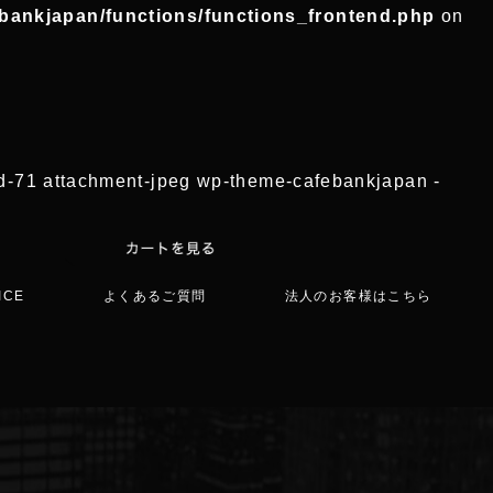
ebankjapan/functions/functions_frontend.php
on
tid-71 attachment-jpeg wp-theme-cafebankjapan -
ICE
よくあるご質問
法人のお客様はこちら