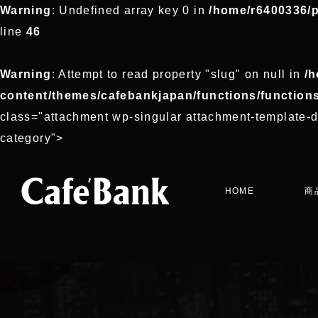
Warning
: Undefined array key 0 in
/home/r6400336/p
line
46
Warning
: Attempt to read property "slug" on null in
/h
content/themes/cafebankjapan/functions/function
class="attachment wp-singular attachment-template-d
category">
HOME
商