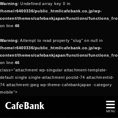
Warning
: Undefined array key 0 in
/home/r6400336/public_html/cafebank.co.jp/wp-
content/themes/cafebankjapan/functions/functions_fr
on line
46
Warning
: Attempt to read property "slug" on null in
/home/r6400336/public_html/cafebank.co.jp/wp-
content/themes/cafebankjapan/functions/functions_fr
on line
46
class="attachment wp-singular attachment-template-
default single single-attachment postid-74 attachmentid-
74 attachment-jpeg wp-theme-cafebankjapan -category
mobile">
MENU