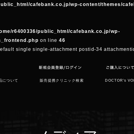
ublic_html/cafebank.co.jp/wp-content/themes/caf
ome/r6400336/public_html/cafebank.co.jp/wp-
s_frontend.php
on line
46
efault single single-attachment postid-34 attachmen
品について
販売提携クリニック検索
DOCTOR's VO