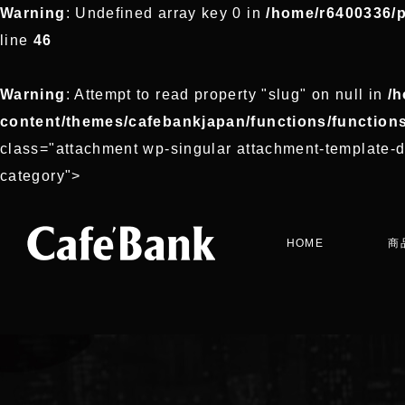
Warning
: Undefined array key 0 in
/home/r6400336/p
line
46
Warning
: Attempt to read property "slug" on null in
/h
content/themes/cafebankjapan/functions/function
class="attachment wp-singular attachment-template-d
category">
HOME
商