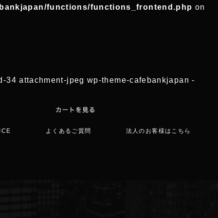
ebankjapan/functions/functions_frontend.php
on
tid-34 attachment-jpeg wp-theme-cafebankjapan -
ICE
よくあるご質問
法人のお客様はこちら