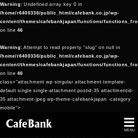
Warning
: Undefined array key 0 in
/home/r6400336/public_html/cafebank.co.jp/wp-
content/themes/cafebankjapan/functions/functions_fr
on line
46
Warning
: Attempt to read property "slug" on null in
/home/r6400336/public_html/cafebank.co.jp/wp-
content/themes/cafebankjapan/functions/functions_fr
on line
46
class="attachment wp-singular attachment-template-
default single single-attachment postid-35 attachmentid-
35 attachment-jpeg wp-theme-cafebankjapan -category
mobile">
MENU