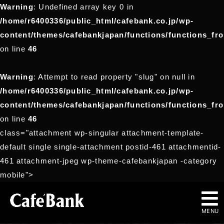
Warning
: Undefined array key 0 in
/home/r6400336/public_html/cafebank.co.jp/wp-
content/themes/cafebankjapan/functions/functions_fr
on line
46
Warning
: Attempt to read property "slug" on null in
/home/r6400336/public_html/cafebank.co.jp/wp-
content/themes/cafebankjapan/functions/functions_fr
on line
46
class="attachment wp-singular attachment-template-
default single single-attachment postid-461 attachmentid-
461 attachment-jpeg wp-theme-cafebankjapan -category
mobile">
MENU